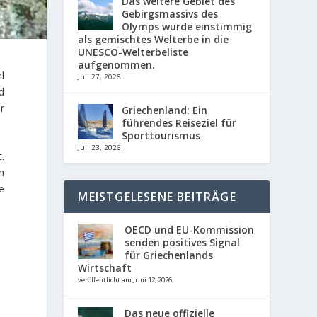
Das weitere Gebiet des
Gebirgsmassivs des
Olymps wurde einstimmig
als gemischtes Welterbe in die
UNESCO-Welterbeliste
aufgenommen.
l
Juli 27, 2026
d
r
Griechenland: Ein
führendes Reiseziel für
Sporttourismus
Juli 23, 2026
.
n
e
MEISTGELESENE BEITRÄGE
OECD und EU-Kommission
senden positives Signal
für Griechenlands
Wirtschaft
veröffentlicht am Juni 12, 2026
Das neue offizielle