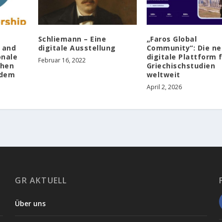
Schliemann – Eine
„Faros Global
s and
digitale Ausstellung
Community“: Die n
onale
digitale Plattform 
Februar 16, 2022
chen
Griechischstudien
 dem
weltweit
April 2, 2026
GR AKTUELL
Über uns