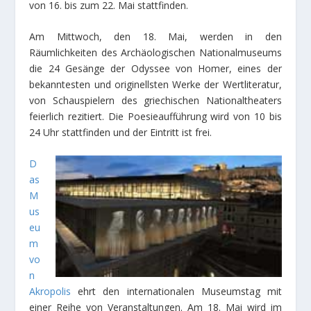
von 16. bis zum 22. Mai stattfinden.
Am Mittwoch, den 18. Mai, werden in den
Räumlichkeiten des Archäologischen Nationalmuseums
die 24 Gesänge der Odyssee von Homer, eines der
bekanntesten und originellsten Werke der Wertliteratur,
von Schauspielern des griechischen Nationaltheaters
feierlich rezitiert. Die Poesieaufführung wird von 10 bis
24 Uhr stattfinden und der Eintritt ist frei.
D
as
M
us
eu
m
vo
n
Akropolis
ehrt den internationalen Museumstag mit
einer Reihe von Veranstaltungen. Am 18. Mai wird im