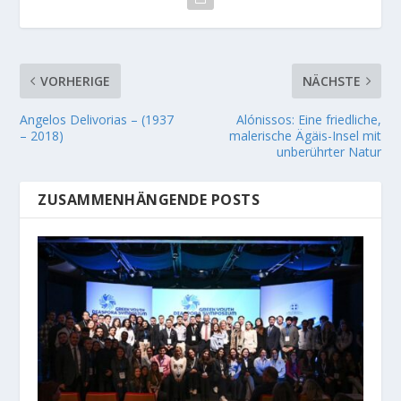
VORHERIGE
NÄCHSTE
Angelos Delivorias – (1937
Alónissos: Eine friedliche,
– 2018)
malerische Ägäis-Insel mit
unberührter Natur
ZUSAMMENHÄNGENDE POSTS