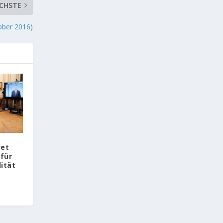
CHSTE
ober 2016)
tet
 für
ität