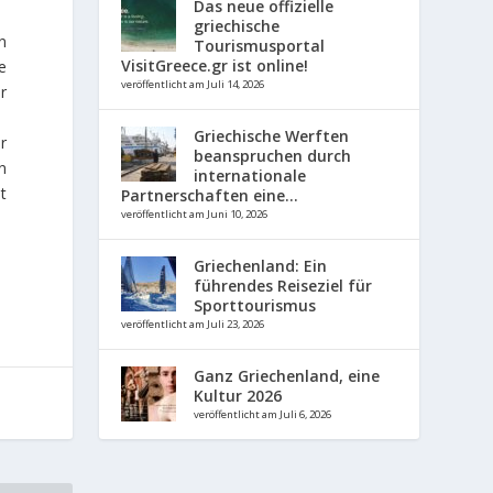
Das neue offizielle
griechische
n
Tourismusportal
VisitGreece.gr ist online!
e
veröffentlicht am Juli 14, 2026
r
Griechische Werften
r
beanspruchen durch
n
internationale
t
Partnerschaften eine...
veröffentlicht am Juni 10, 2026
Griechenland: Ein
führendes Reiseziel für
Sporttourismus
veröffentlicht am Juli 23, 2026
Ganz Griechenland, eine
Kultur 2026
veröffentlicht am Juli 6, 2026