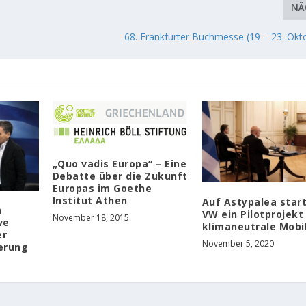
NÄ
68. Frankfurter Buchmesse (19 – 23. Okt
„Quo vadis Europa“ – Eine
Debatte über die Zukunft
Europas im Goethe
Institut Athen
Auf Astypalea star
n
VW ein Pilotprojekt
November 18, 2015
ve
klimaneutrale Mobil
er
November 5, 2020
erung