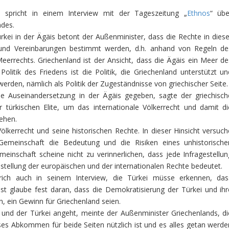
, spricht in einem Interview mit der Tageszeitung „
Ethnos
“ übe
ndes.
kei in der Ägäis betont der Außenminister, dass die Rechte in diese
nd Vereinbarungen bestimmt werden, d.h. anhand von Regeln de
eerrechts. Griechenland ist der Ansicht, dass die Ägäis ein Meer de
litik des Friedens ist die Politik, die Griechenland unterstützt un
 werden, nämlich als Politik der Zugeständnisse von griechischer Seite.
e Auseinandersetzung in der Ägäis gegeben, sagte der griechisch
 türkischen Elite, um das internationale Völkerrecht und damit di
iehen.
Völkerrecht und seine historischen Rechte. In dieser Hinsicht versuch
 Gemeinschaft die Bedeutung und die Risiken eines unhistorische
meinschaft scheine nicht zu verinnerlichen, dass jede Infragestellun
gestellung der europäischen und der internationalen Rechte bedeutet.
trich auch in seinem Interview, die Türkei müsse erkennen, das
bst glaube fest daran, dass die Demokratisierung der Türkei und ihr
 ein Gewinn für Griechenland seien.
nd der Türkei angeht, meinte der Außenminister Griechenlands, di
ieses Abkommen für beide Seiten nützlich ist und es alles getan werde