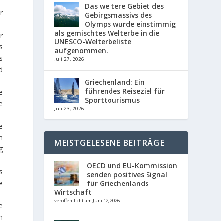
Das weitere Gebiet des
r
Gebirgsmassivs des
Olymps wurde einstimmig
als gemischtes Welterbe in die
r
UNESCO-Welterbeliste
s
aufgenommen.
s
Juli 27, 2026
d
Griechenland: Ein
führendes Reiseziel für
e
Sporttourismus
e
Juli 23, 2026
e
n
MEISTGELESENE BEITRÄGE
g
OECD und EU-Kommission
s
senden positives Signal
e
für Griechenlands
Wirtschaft
veröffentlicht am Juni 12, 2026
e
n