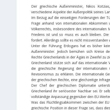
Der griechische Außenminister, Nikos Kotzias
verschiedene Aspekte der Außenpolitik seines La
Im Bezug auf die einseitigen Forderungen der Tür
Frage anhand von internationalen Abkommen u
Völkerrechts, insbesondere des internationalen M
Friedens ist und so muss es auch bleiben. Die Po
fordert. Allerdings sollte es nicht missverstanden
Unter der Führung Erdogans hat es bisher kein
Außenminister. Jedoch bemühen sich Kreise der
Rechte Griechenlands in der Ägäis in Zweifel zu z
Griechenland stütze sich auf das internationale 
die griechische Regierung der internationalen
Revisionismus zu erklären. Die internationale Ge
der griechischen Rechte, eine gleichzeitige Infra
Der Chef der griechischen Diplomatie unters
Griechenland ihr seriösester Nachbar sei. Er sel
vollständige Anpassung gegenüber den EU-Werten,
Was das Flüchtlingsabkommen zwischen der EU u
griechische Position in dieser Frage sei, dass d