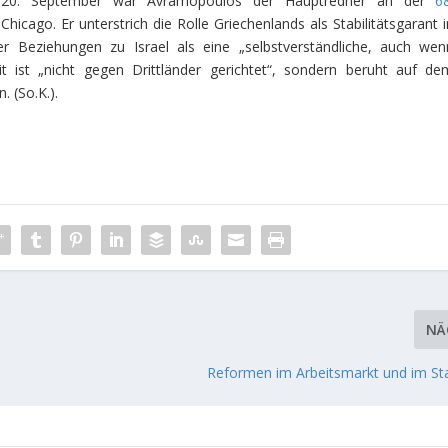
Am 20. September war Avramopoulos der Hauptredner an der
6
Chicago. Er unterstrich die Rolle Griechenlands als Stabilitätsgarant 
r Beziehungen zu Israel als eine „selbstverständliche, auch wen
 ist „nicht gegen Drittländer gerichtet“, sondern beruht auf de
 (So.K.).
NÄ
t
Reformen im Arbeitsmarkt und im S