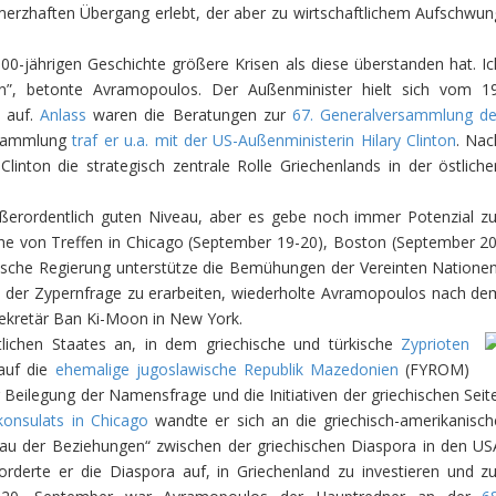
hmerzhaften Übergang erlebt, der aber zu wirtschaftlichem Aufschwun
000-jährigen Geschichte größere Krisen als diese überstanden hat. Ic
en”, betonte Avramopoulos. Der Außenminister hielt sich vom 19
n auf.
Anlass
waren die Beratungen zur
67. Generalversammlung de
rsammlung
traf er u.a. mit der US-Außenministerin Hilary Clinton
. Nac
inton die strategisch zentrale Rolle Griechenlands in der östliche
ußerordentlich guten Niveau, aber es gebe noch immer Potenzial zu
he von Treffen in Chicago (September 19-20), Boston (September 20
ische Regierung unterstütze die Bemühungen der Vereinten Nationen
in der Zypernfrage zu erarbeiten, wiederholte Avramopoulos nach de
ekretär Ban Ki-Moon in New York.
tlichen Staates an, in dem griechische und türkische
Zyprioten
auf die
ehemalige jugoslawische Republik Mazedonien
(FYROM)
eilegung der Namensfrage und die Initiativen der griechischen Seite
konsulats in Chicago
wandte er sich an die griechisch-amerikanisch
u der Beziehungen“ zwischen der griechischen Diaspora in den US
orderte er die Diaspora auf, in Griechenland zu investieren und zu