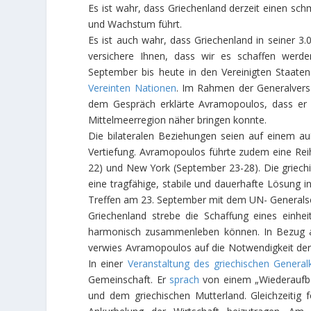
Es ist wahr, dass Griechenland derzeit einen sc
und Wachstum führt.
Es ist auch wahr, dass Griechenland in seiner 3.
versichere Ihnen, dass wir es schaffen werd
September bis heute in den Vereinigten Staate
Vereinten Nationen
. Im Rahmen der Generalve
dem Gespräch erklärte Avramopoulos, dass er Cl
Mittelmeerregion näher bringen konnte.
Die bilateralen Beziehungen seien auf einem a
Vertiefung. Avramopoulos führte zudem eine Rei
22) und New York (September 23-28). Die griech
eine tragfähige, stabile und dauerhafte Lösung 
Treffen am 23. September mit dem UN- Generals
Griechenland strebe die Schaffung eines einhei
harmonisch zusammenleben können. In Bezug 
verwies Avramopoulos auf die Notwendigkeit der B
In einer
Veranstaltung des griechischen General
Gemeinschaft. Er
sprach
von einem „Wiederaufba
und dem griechischen Mutterland. Gleichzeitig f