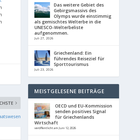
8.
Das weitere Gebiet des
in
Gebirgsmassivs des
n
Olymps wurde einstimmig
m
als gemischtes Welterbe in die
UNESCO-Welterbeliste
aufgenommen.
Juli 27, 2026
Griechenland: Ein
führendes Reiseziel für
Sporttourismus
Juli 23, 2026
MEISTGELESENE BEITRÄGE
CHSTE
OECD und EU-Kommission
senden positives Signal
taatswesen
für Griechenlands
Wirtschaft
veröffentlicht am Juni 12, 2026