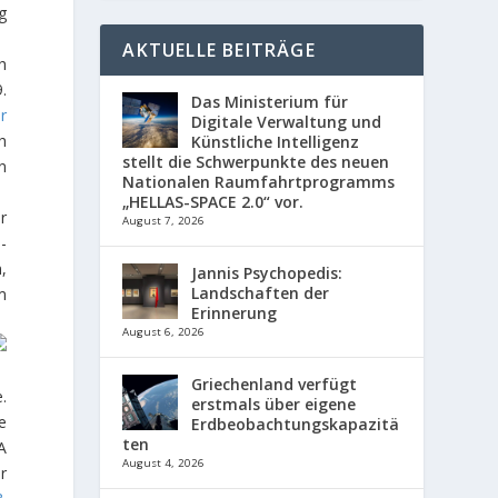
g
AKTUELLE BEITRÄGE
h
.
Das Ministerium für
r
Digitale Verwaltung und
h
Künstliche Intelligenz
stellt die Schwerpunkte des neuen
n
Nationalen Raumfahrtprogramms
„HELLAS-SPACE 2.0“ vor.
r
August 7, 2026
-
,
Jannis Psychopedis:
Landschaften der
m
Erinnerung
August 6, 2026
Griechenland verfügt
.
erstmals über eigene
e
Erdbeobachtungskapazitä
ten
A
August 4, 2026
r